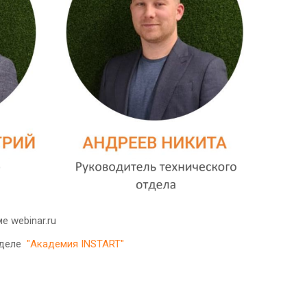
е webinar.ru
зделе
"Академия INSTART"