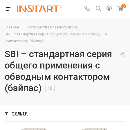
0
—
—
Главная
Устройства плавного пуска
SBI – стандартная серия общего применения с обводным
контактором (байпас)
SBI – стандартная серия
общего применения с
обводным контактором
(байпас)
10
ФИЛЬТР