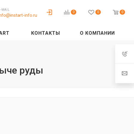
E-MAIL
0
0
0
info@instart-info.ru
ART
КОНТАКТЫ
О КОМПАНИИ
быче руды