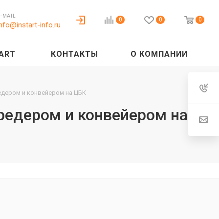
E-MAIL
0
0
0
info@instart-info.ru
ART
КОНТАКТЫ
О КОМПАНИИ
едером и конвейером на ЦБК
редером и конвейером на