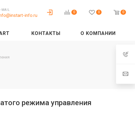
E-MAIL
0
0
0
info@instart-info.ru
ART
КОНТАКТЫ
О КОМПАНИИ
ления
чатого режима управления