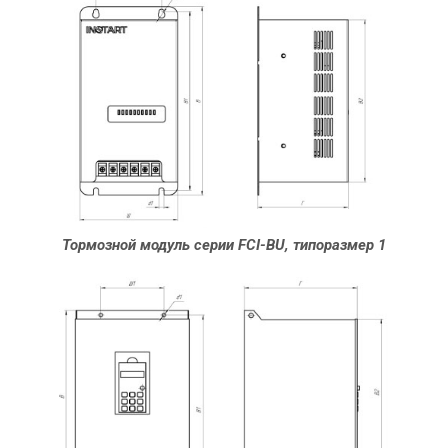
Тормозной модуль серии FCI-BU, типоразмер 1