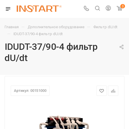
0
—
—
Главная
Дополнительное оборудование
Фильтр dU/dt
—
IDUDT-37/90-4 фильтр dU/dt
IDUDT-37/90-4 фильтр
dU/dt
Артикул: 00151000