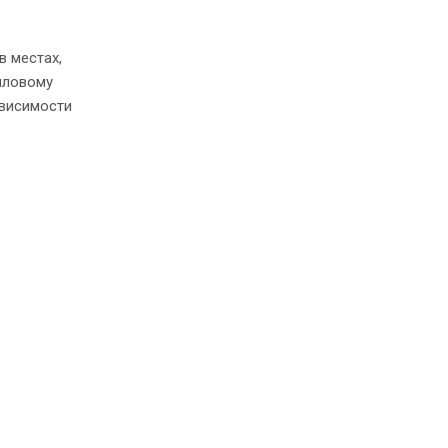
 местах,
иловому
ависимости