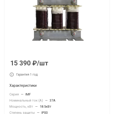
15 390
₽
/шт
Гарантия 1 год
Характеристики
Серия
—
IMF
Номинальный ток (А)
—
37А
Мощность, кВт
—
18.5кВт
Степень защиты
—
IP00