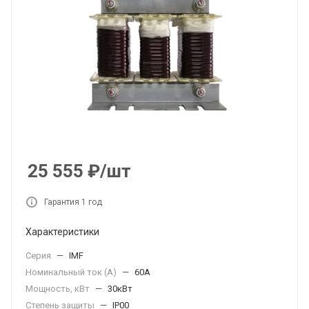
25 555
₽
/шт
Гарантия 1 год
Характеристики
Серия
—
IMF
Номинальный ток (А)
—
60А
Мощность, кВт
—
30кВт
Степень защиты
—
IP00