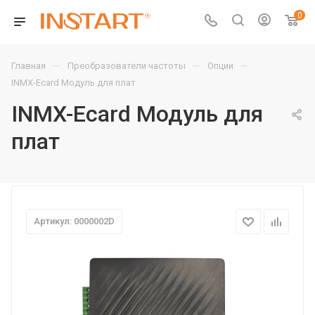
0
—
—
—
Главная
Преобразователи частоты
Опции
INMX-Ecard Модуль для плат
INMX-Ecard Модуль для
плат
Артикул: 0000002D