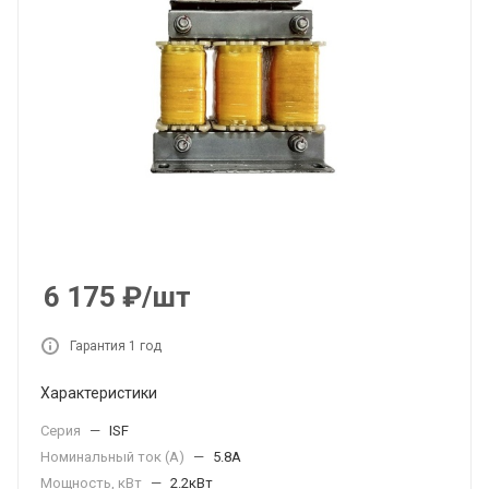
6 175
₽
/шт
Гарантия 1 год
Характеристики
Серия
—
ISF
Номинальный ток (А)
—
5.8А
Мощность, кВт
—
2.2кВт