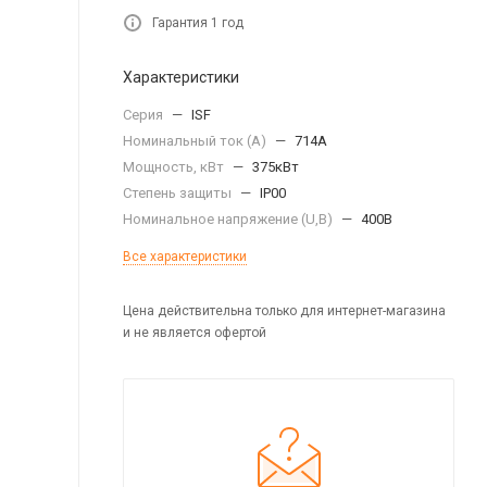
Гарантия 1 год
Характеристики
Серия
—
ISF
Номинальный ток (А)
—
714А
Мощность, кВт
—
375кВт
Степень защиты
—
IP00
Номинальное напряжение (U,B)
—
400В
Все характеристики
Цена действительна только для интернет-магазина
и не является офертой