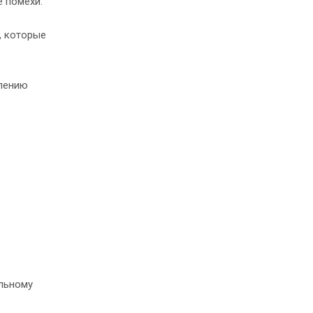
 помехи.
, которые
длению
ильному