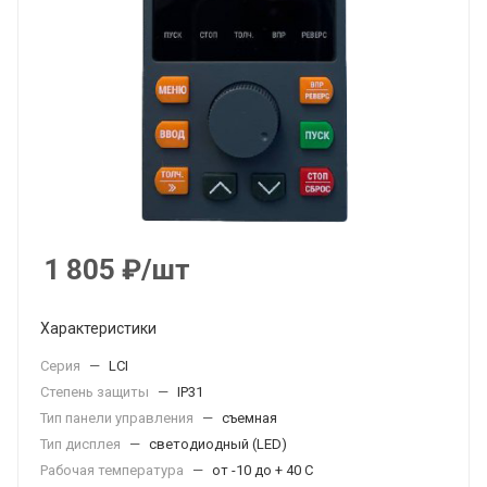
1 805
₽
/шт
Характеристики
Серия
—
LCI
Степень защиты
—
IP31
Тип панели управления
—
съемная
Тип дисплея
—
светодиодный (LED)
Рабочая температура
—
от -10 до + 40 С