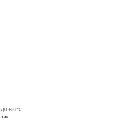
ДО +50 °С
стик