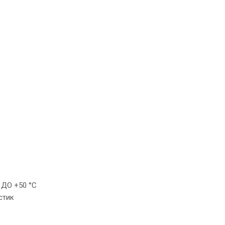
ДО +50 °С
стик