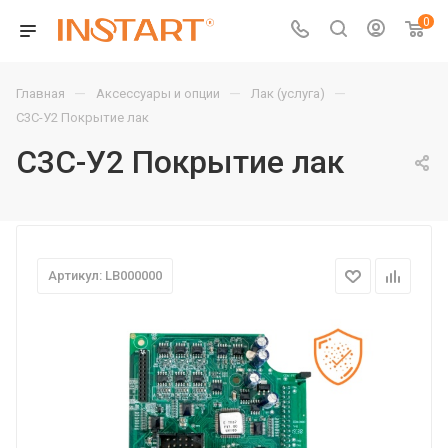
0
—
—
—
Главная
Аксессуары и опции
Лак (услуга)
С3С-У2 Покрытие лак
С3С-У2 Покрытие лак
Артикул: LB000000