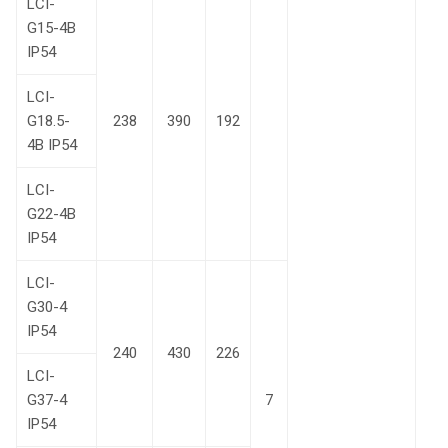
LCI-
G15-4B
IP54
LCI-
G18.5-
238
390
192
4В IP54
LCI-
G22-4В
IP54
LCI-
G30-4
IP54
240
430
226
LCI-
G37-4
7
IP54