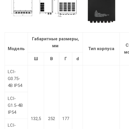
Габаритные размеры,
С
мм
Модель
Тип корпуса
м
Ш
В
Г
d
LCI-
G0.75-
4B IP54
LCI-
G1.5-4B
IP54
132,5
252
177
LCI-