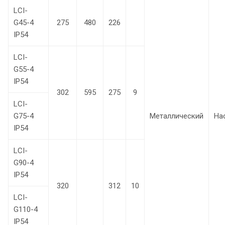
LCI-
G45-4
275
480
226
IP54
LCI-
G55-4
IP54
302
595
275
9
LCI-
G75-4
Металлический
На
IP54
LCI-
G90-4
IP54
320
312
10
LCI-
G110-4
IP54