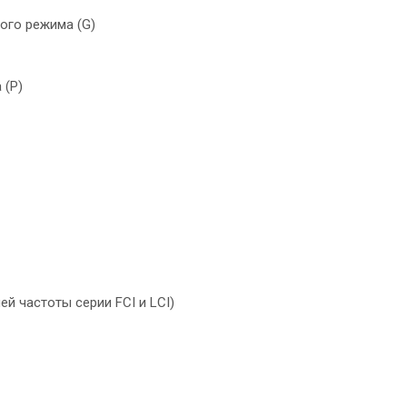
ого режима (G)
 (P)
й частоты серии FCI и LCI)