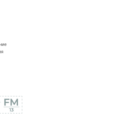
чие
ля