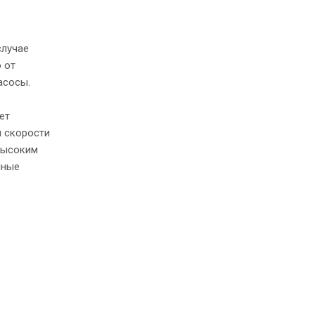
случае
 от
асосы.
ет
и скорости
высоким
нные