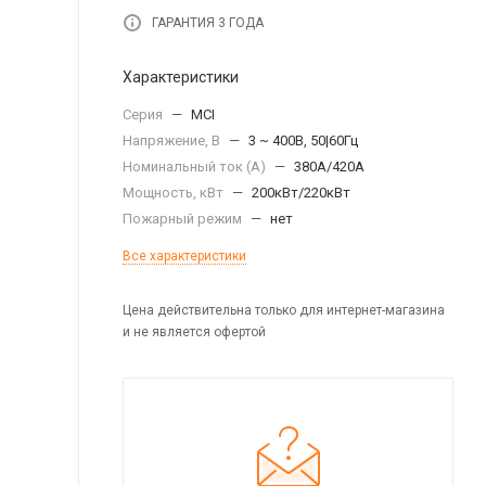
ГАРАНТИЯ 3 ГОДА
Характеристики
Серия
—
MCI
Напряжение, В
—
3 ~ 400В, 50|60Гц
Номинальный ток (А)
—
380А/420А
Мощность, кВт
—
200кВт/220кВт
Пожарный режим
—
нет
Все характеристики
Цена действительна только для интернет-магазина
и не является офертой