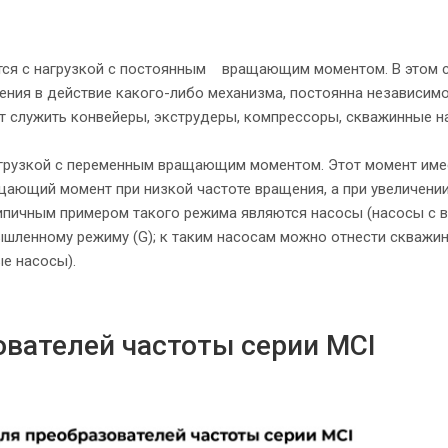
тся с нагрузкой с постоянным вращающим моментом. В этом 
ния в действие какого-либо механизма, постоянна независимо
т служить конвейеры, экструдеры, компрессоры, скважинные н
агрузкой с переменным вращающим моментом. Этот момент име
ащающий момент при низкой частоте вращения, а при увеличени
ипичным примером такого режима являются насосы (насосы с 
ленному режиму (G); к таким насосам можно отнести скважи
е насосы).
вателей частоты серии MCI