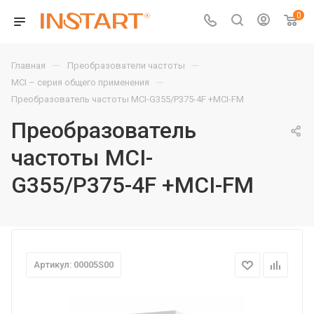
0
—
—
Главная
Преобразователи частоты
—
MCI – серия общего применения
Преобразователь частоты MCI-G355/P375-4F +MCI-FM
Преобразователь
частоты MCI-
G355/P375-4F +MCI-FM
Артикул: 00005S00