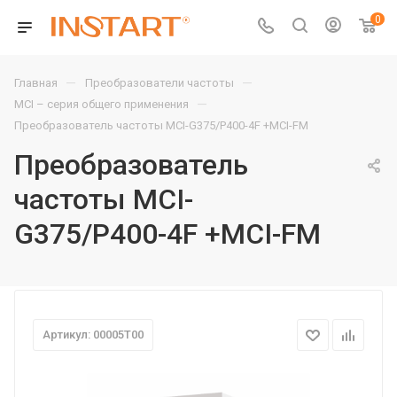
0
—
—
Главная
Преобразователи частоты
—
MCI – серия общего применения
Преобразователь частоты MCI-G375/P400-4F +MCI-FM
Преобразователь
частоты MCI-
G375/P400-4F +MCI-FM
Артикул: 00005T00