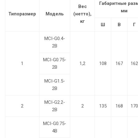
Габаритные раз
Вес
мм
Типоразмер
Модель
(нетто),
кг
Ш
В
Г
MCI-G0.4-
2B
MCI-G0.75-
1
1,2
108
167
162
2B
MCI-G1.5-
2B
MCI-G2.2-
2
2
135
168
170
2B
MCI-G0.75-
4B