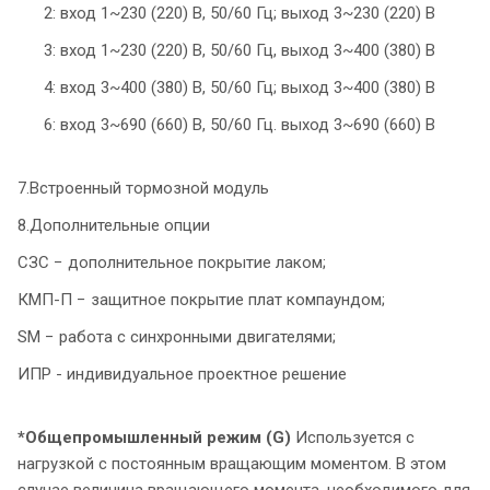
2: вход 1~230 (220) В, 50/60 Гц; выход 3~230 (220) В
3: вход 1~230 (220) В, 50/60 Гц, выход 3~400 (380) В
4: вход 3~400 (380) В, 50/60 Гц; выход 3~400 (380) В
6: вход 3~690 (660) В, 50/60 Гц. выход 3~690 (660) В
7.Встроенный тормозной модуль
8.Дополнительные опции
СЗС − дополнительное покрытие лаком;
КМП-П − защитное покрытие плат компаундом;
SM − работа с синхронными двигателями;
ИПР - индивидуальное проектное решение
*Общепромышленный режим (G)
Используется с
нагрузкой с постоянным вращающим моментом. В этом
случае величина вращающего момента, необходимого для