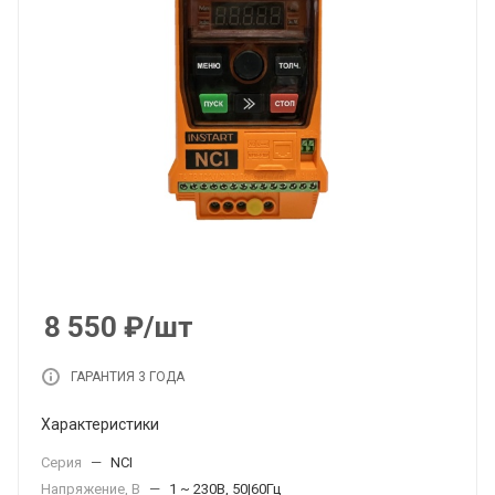
8 550
₽
/шт
ГАРАНТИЯ 3 ГОДА
Характеристики
Серия
—
NCI
Напряжение, В
—
1 ~ 230В, 50|60Гц