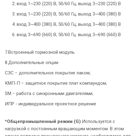
2: вход 1~230 (220) В, 50/60 Гц; выход 3~230 (220) В
3: вход 1~230 (220) В, 50/60 Гц, выход 3~400 (380) В
4: вход 3~400 (380) В, 50/60 Гц; выход 3~400 (380) В
6: вход 3~690 (660) В, 50/60 Гц. выход 3~690 (660) В
7.Встроенный тормозной модуль
8.Дополнительные опции
СЗС − дополнительное покрытие лаком;
КМП-П − защитное покрытие плат компаундом;
SM − работа с синхронными двигателями;
ИПР - индивидуальное проектное решение
*Общепромышленный режим (G)
Используется с
нагрузкой с постоянным вращающим моментом. В этом
случае величина вращающего момента, необходимого для