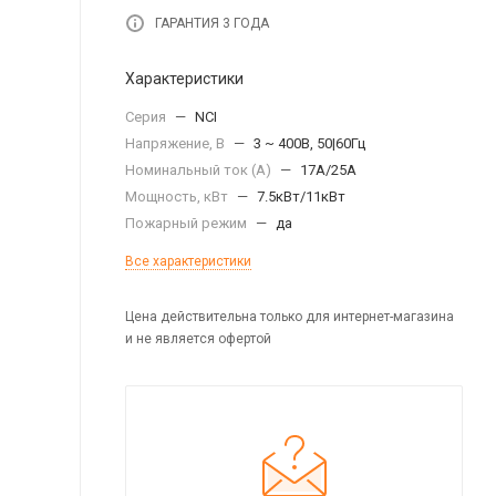
ГАРАНТИЯ 3 ГОДА
Характеристики
Серия
—
NCI
Напряжение, В
—
3 ~ 400В, 50|60Гц
Номинальный ток (А)
—
17А/25A
Мощность, кВт
—
7.5кВт/11кВт
Пожарный режим
—
да
Все характеристики
Цена действительна только для интернет-магазина
и не является офертой