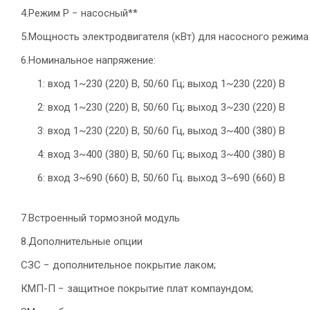
4.Режим P − насосный**
5.Мощность электродвигателя (кВт) для насосного режима 
6.Номинальное напряжение:
1: вход 1~230 (220) В, 50/60 Гц; выход 1~230 (220) В
2: вход 1~230 (220) В, 50/60 Гц; выход 3~230 (220) В
3: вход 1~230 (220) В, 50/60 Гц, выход 3~400 (380) В
4: вход 3~400 (380) В, 50/60 Гц; выход 3~400 (380) В
6: вход 3~690 (660) В, 50/60 Гц. выход 3~690 (660) В
7.Встроенный тормозной модуль
8.Дополнительные опции
СЗС − дополнительное покрытие лаком;
КМП-П − защитное покрытие плат компаундом;