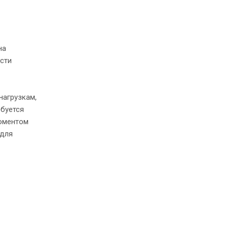
на
сти
нагрузкам,
ебуется
оментом
 для