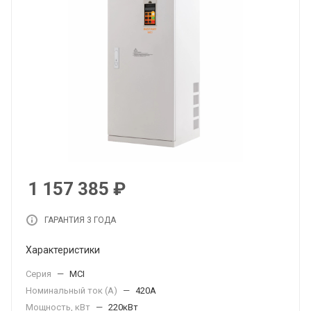
1 157 385
₽
ГАРАНТИЯ 3 ГОДА
Характеристики
Серия
—
MCI
Номинальный ток (А)
—
420А
Мощность, кВт
—
220кВт