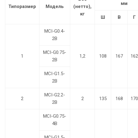
мм
Типоразмер
Модель
(нетто),
кг
Ш
В
Г
MCI-G0.4-
2B
MCI-G0.75-
1
1,2
108
167
162
2B
MCI-G1.5-
2B
MCI-G2.2-
2
2
135
168
170
2B
MCI-G0.75-
4B
MCI-G1.5-