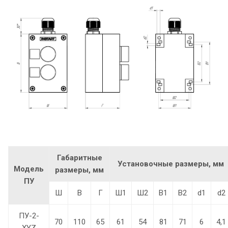
Г
абаритные
Установочные размеры, мм
Модель
размеры, мм
ПУ
Ш
В
Г
Ш1
Ш2
В1
В2
d1
d2
ПУ-2-
70
110
65
61
54
81
71
6
4,1