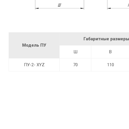
Г
абаритные размеры
Модель ПУ
Ш
В
ПУ-2- XYZ
70
110