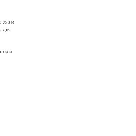
о 230 В
я для
атор и