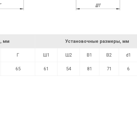
, мм
Установочные размеры, мм
Г
Ш1
Ш2
В1
В2
d1
65
61
54
81
71
6