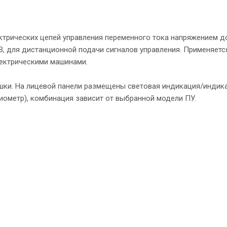
ктрических цепей управления переменного тока напряжением д
 В, для дистанционной подачи сигналов управления. Применяетс
ектрическими машинами.
ышки. На лицевой панели размещены световая индикация/индик
циометр), комбинация зависит от выбранной модели ПУ.