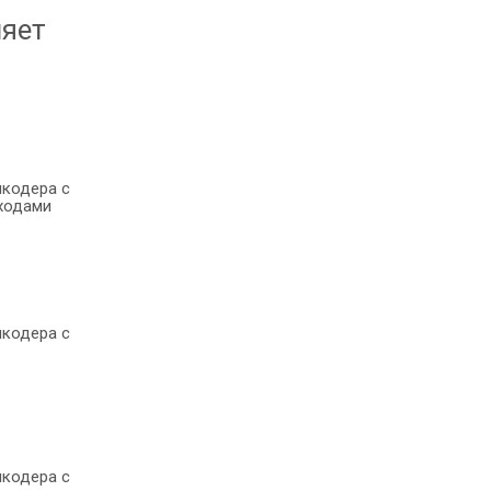
ляет
нкодера с
ходами
нкодера с
нкодера с