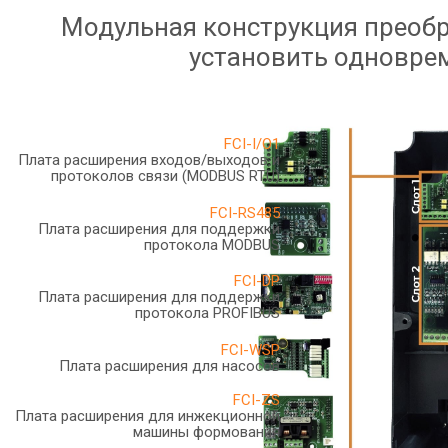
Модульная конструкция преобр
установить одновре
FCI-I/O1
Плата расширения входов/выходов и
протоколов связи (MODBUS RTU)
FCI-RS485
Плата расширения для поддержки
протокола MODBUS
FCI-DP
Плата расширения для поддержки
протокола PROFIBUS
FCI-WSP
Плата расширения для насосов
FCI-ZS
Плата расширения для инжекционной
машины формования