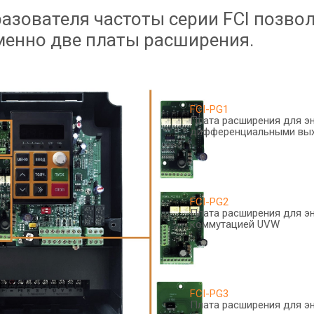
азователя частоты серии FCI позво
менно две платы расширения.
FCI-PG1
Плата расширения для э
дифференциальными вы
FCI-PG2
Плата расширения для э
коммутацией UVW
FCI-PG3
Плата расширения для э