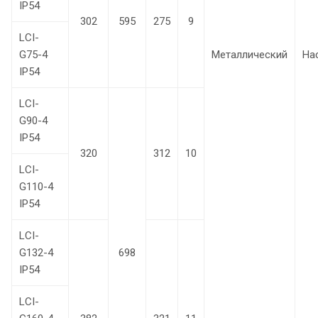
IP54
302
595
275
9
LCI-
G75-4
Металлический
На
IP54
LCI-
G90-4
IP54
320
312
10
LCI-
G110-4
IP54
LCI-
G132-4
698
IP54
LCI-