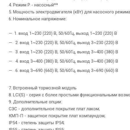
4. Режим P - насосный**
5. Мощность электродвигателя (кВт) для насосного режима
6. Номинальное напряжение:
1. вход 1~230 (220) В, 50/60Гц, выход 1~230 (220) В
2. вход 1~230 (220) В, 50/60Гц, выход 3~230 (220) В
3. вход 1~230 (220) В, 50/60Гц, выход 3~400 (380) В
4. вход 3~400 (380) В, 50/60Гц, выход 3~400 (380) В
6. вход 3~690 (660) В, 50/60Гц, выход 3~690 (660) В
7. Встроенный тормозной модуль
8. LCI(S) - серия с более простыми функциональными воз
9. Дополнительные опции:
СЗС - дополнительное покрытие плат лаком;
КМП-П - защитное покрытие плат компаундом;
IP54 - степень защиты IP54;
IP55 - степень защиты IP55;