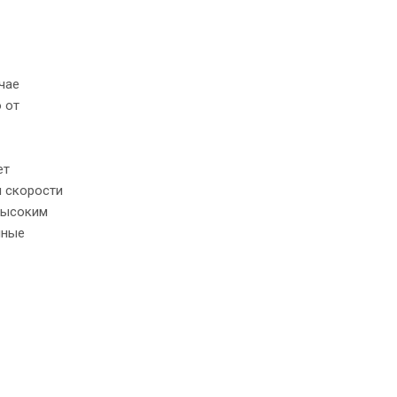
чае
 от
ет
и скорости
высоким
нные