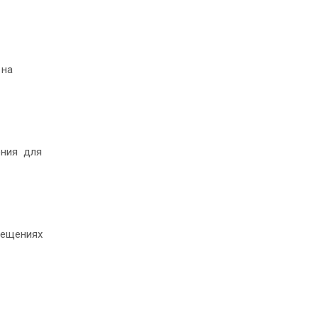
 на
рения для
мещениях