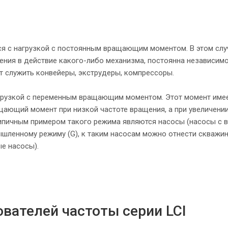
ся с нагрузкой с постоянным вращающим моментом. В этом слу
ния в действие какого-либо механизма, постоянна независимо
т служить конвейеры, экструдеры, компрессоры.
агрузкой с переменным вращающим моментом. Этот момент име
ащающий момент при низкой частоте вращения, а при увеличени
ипичным примером такого режима являются насосы (насосы с 
ленному режиму (G), к таким насосам можно отнести скважи
е насосы).
вателей частоты серии LCI