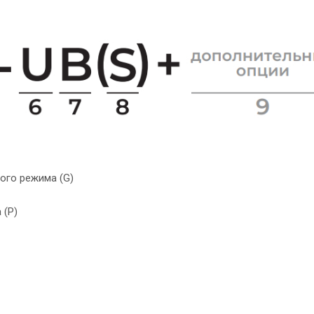
ого режима (G)
 (P)