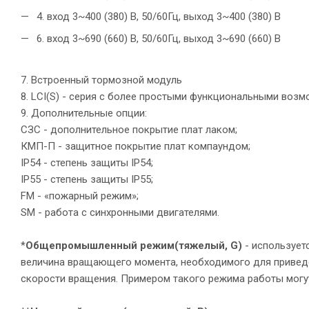
4. вход 3~400 (380) В, 50/60Гц, выход 3~400 (380) В
6. вход 3~690 (660) В, 50/60Гц, выход 3~690 (660) В
7. Встроенный тормозной модуль
8. LCI(S) - серия с более простыми функциональными воз
9. Дополнительные опции:
СЗС - дополнительное покрытие плат лаком;
КМП-П - защитное покрытие плат компаундом;
IP54 - степень защиты IP54;
IP55 - степень защиты IP55;
FM - «пожарный режим»;
SM - работа с синхронными двигателями.
*
Общепромышленный режим
(тяжелый, G)
- использует
величина вращающего момента, необходимого для приведе
скорости вращения. Примером такого режима работы могу