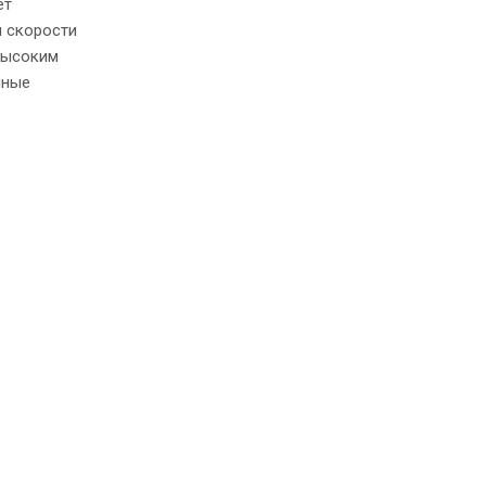
ет
и скорости
высоким
нные