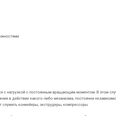
можностями
ся с нагрузкой с постоянным вращающим моментом. В этом слу
ния в действие какого-либо механизма, постоянна независимо
т служить конвейеры, экструдеры, компрессоры.