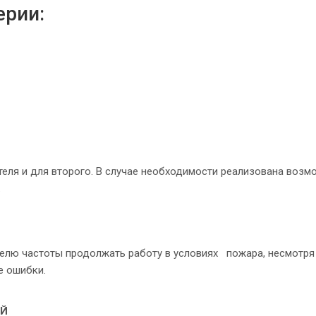
ерии:
теля и для второго. В случае необходимости реализована возм
.
елю частоты продолжать работу в условиях пожара, несмотря
е ошибки.
ЕЙ