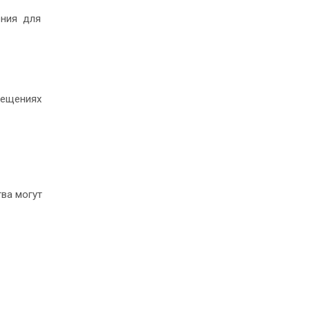
рения для
мещениях
ва могут