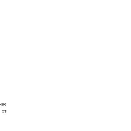
чае
 от