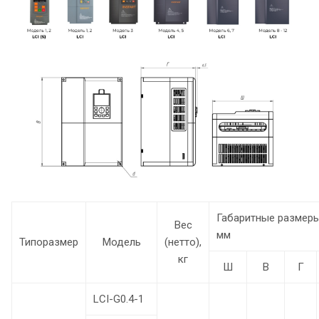
Габаритные размеры
Вес
мм
Типоразмер
Модель
(нетто),
кг
Ш
В
Г
LCI-G0.4-1