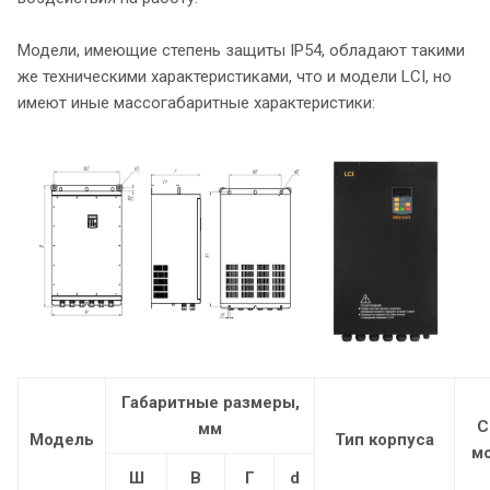
Модели, имеющие степень защиты IP54, обладают такими
же техническими характеристиками, что и модели LCI, но
имеют иные массогабаритные характеристики:
Габаритные размеры,
С
мм
Модель
Тип корпуса
м
Ш
В
Г
d