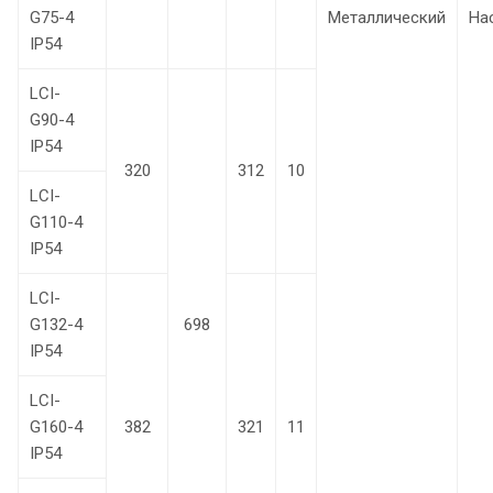
G75-4
Металлический
На
IP54
LCI-
G90-4
IP54
320
312
10
LCI-
G110-4
IP54
LCI-
G132-4
698
IP54
LCI-
G160-4
382
321
11
IP54