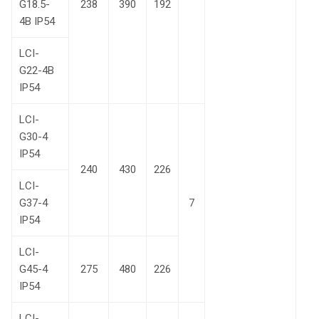
G18.5-
238
390
192
4В IP54
LCI-
G22-4В
IP54
LCI-
G30-4
IP54
240
430
226
LCI-
G37-4
7
IP54
LCI-
G45-4
275
480
226
IP54
LCI-