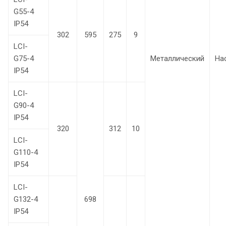
G55-4
IP54
302
595
275
9
LCI-
G75-4
Металлический
На
IP54
LCI-
G90-4
IP54
320
312
10
LCI-
G110-4
IP54
LCI-
G132-4
698
IP54