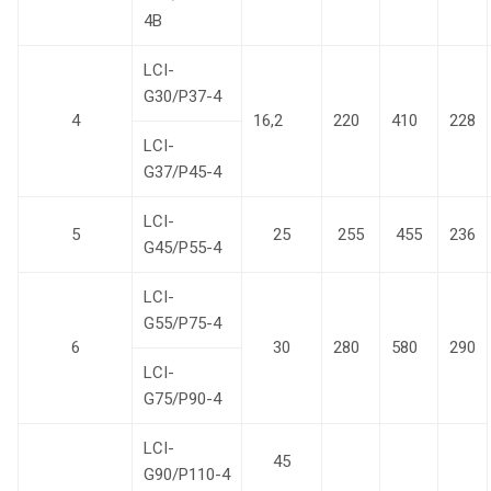
4B
LCI-
G30/P37-4
4
16,2
220
410
228
LCI-
G37/P45-4
LCI-
5
25
255
455
236
G45/P55-4
LCI-
G55/P75-4
6
30
280
580
290
LCI-
G75/P90-4
LCI-
45
G90/P110-4