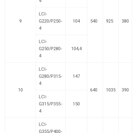
4
LCI-
9
G220/P250-
104
540
925
380
4
LCI-
G250/P280-
104,4
4
LCI-
G280/P315-
147
4
10
640
1035
390
LCI-
G315/P355-
150
4
LCI-
G355/P400-