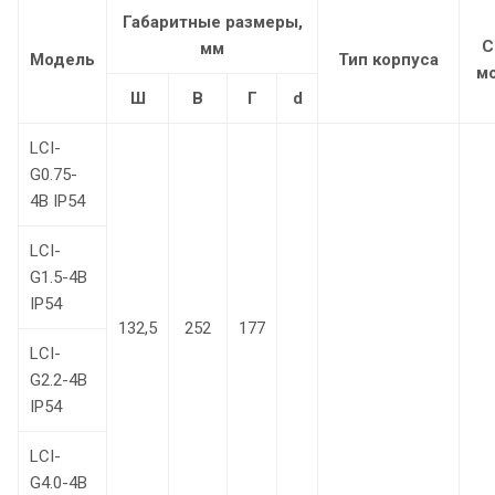
Габаритные размеры,
С
мм
Модель
Тип корпуса
м
Ш
В
Г
d
LCI-
G0.75-
4B IP54
LCI-
G1.5-4B
IP54
132,5
252
177
LCI-
G2.2-4B
IP54
LCI-
G4.0-4B