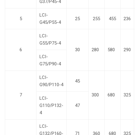
G37/P45-4
LCI-
5
25
255
455
236
G45/P55-4
LCI-
G55/P75-4
6
30
280
580
290
LCI-
G75/P90-4
LCI-
45
G90/P110-4
7
300
680
325
LCI-
G110/P132-
47
4
LCI-
G132/P160-
71
360
680
325