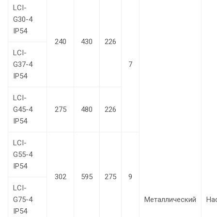
LCI-
G30-4
IP54
240
430
226
LCI-
G37-4
7
IP54
LCI-
G45-4
275
480
226
IP54
LCI-
G55-4
IP54
302
595
275
9
LCI-
G75-4
Металлический
На
IP54