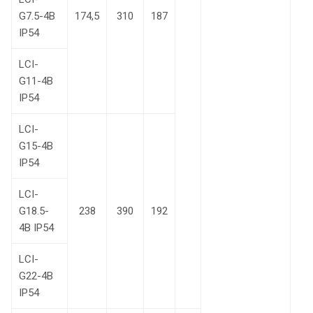
G7.5-4B
174,5
310
187
IP54
LCI-
G11-4B
IP54
LCI-
G15-4B
IP54
LCI-
G18.5-
238
390
192
4В IP54
LCI-
G22-4В
IP54