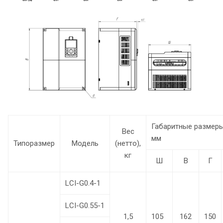
Габаритные размеры
Вес
мм
Типоразмер
Модель
(нетто),
кг
Ш
В
Г
LCI-G0.4-1
LCI-G0.55-1
1,5
105
162
150