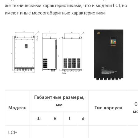
же техническими характеристиками, что и модели LCI, но
имеют иные массогабаритные характеристики:
Габаритные размеры,
С
мм
Модель
Тип корпуса
м
Ш
В
Г
d
LCI-