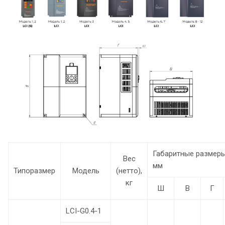
Габаритные размеры
Вес
мм
Типоразмер
Модель
(нетто),
кг
Ш
В
Г
LCI-G0.4-1