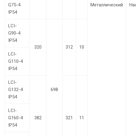
G75-4
Металлический
На
IP54
LCI-
G90-4
IP54
320
312
10
LCI-
G110-4
IP54
LCI-
G132-4
698
IP54
LCI-
G160-4
382
321
11
IP54