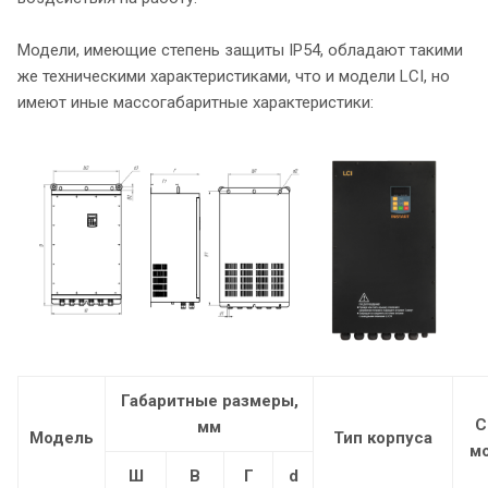
Модели, имеющие степень защиты IP54, обладают такими
же техническими характеристиками, что и модели LCI, но
имеют иные массогабаритные характеристики:
Габаритные размеры,
С
мм
Модель
Тип корпуса
м
Ш
В
Г
d