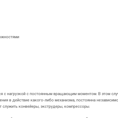
можностями
ся с нагрузкой с постоянным вращающим моментом. В этом слу
ния в действие какого-либо механизма, постоянна независимо
т служить конвейеры, экструдеры, компрессоры.