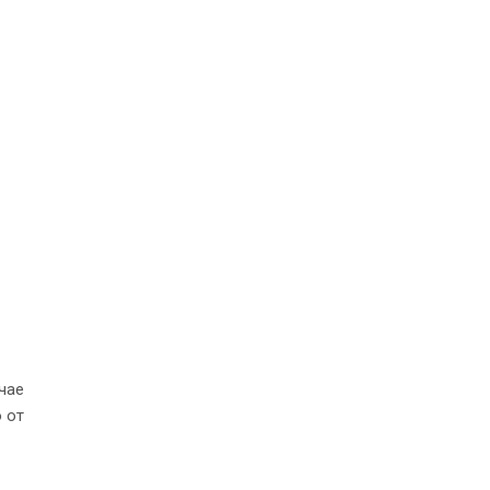
чае
 от