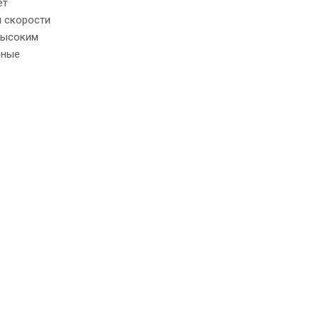
ет
и скорости
высоким
нные