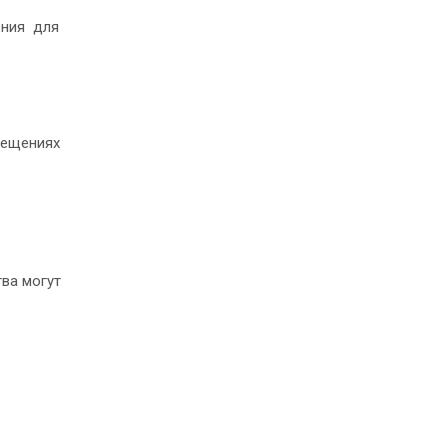
рения для
мещениях
ва могут