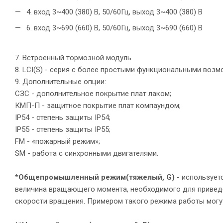
4. вход 3~400 (380) В, 50/60Гц, выход 3~400 (380) В
6. вход 3~690 (660) В, 50/60Гц, выход 3~690 (660) В
7. Встроенный тормозной модуль
8. LCI(S) - серия с более простыми функциональными воз
9. Дополнительные опции:
СЗС - дополнительное покрытие плат лаком;
КМП-П - защитное покрытие плат компаундом;
IP54 - степень защиты IP54;
IP55 - степень защиты IP55;
FM - «пожарный режим»;
SM - работа с синхронными двигателями.
*
Общепромышленный режим
(тяжелый, G)
- использует
величина вращающего момента, необходимого для приведе
скорости вращения. Примером такого режима работы могу