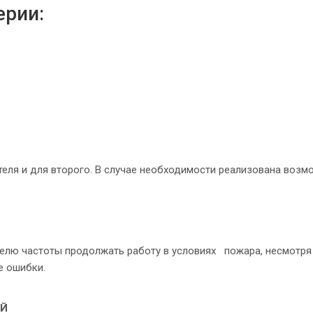
ерии:
теля и для второго. В случае необходимости реализована возм
.
елю частоты продолжать работу в условиях пожара, несмотря
е ошибки.
ЕЙ