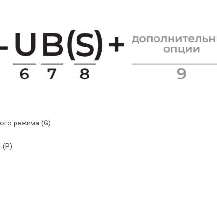
ого режима (G)
 (P)