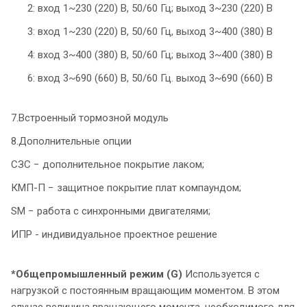
2: вход 1~230 (220) В, 50/60 Гц; выход 3~230 (220) В
3: вход 1~230 (220) В, 50/60 Гц, выход 3~400 (380) В
4: вход 3~400 (380) В, 50/60 Гц; выход 3~400 (380) В
6: вход 3~690 (660) В, 50/60 Гц. выход 3~690 (660) В
7.Встроенный тормозной модуль
8.Дополнительные опции
СЗС − дополнительное покрытие лаком;
КМП-П − защитное покрытие плат компаундом;
SM − работа с синхронными двигателями;
ИПР - индивидуальное проектное решение
*Общепромышленный режим (G)
Используется с
нагрузкой с постоянным вращающим моментом. В этом
случае величина вращающего момента, необходимого для