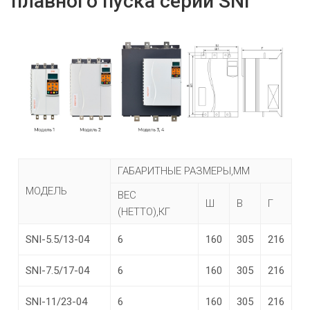
плавного пуска серии SNI
ГАБАРИТНЫЕ РАЗМЕРЫ,ММ
МОДЕЛЬ
ВЕС
Ш
В
Г
(НЕТТО),КГ
SNI-5.5/13-04
6
160
305
216
SNI-7.5/17-04
6
160
305
216
SNI-11/23-04
6
160
305
216