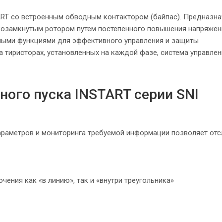
START со встроенным обводным контактором (байпас). Предназн
ткозамкнутым ротором путем постепенного повышения напряжен
мыми функциями для эффективного управления и защиты
а тиристорах, установленных на каждой фазе, система управлен
ого пуска INSTART серии SNI
араметров и мониторинга требуемой информации позволяет от
ения как «в линию», так и «внутри треугольника»