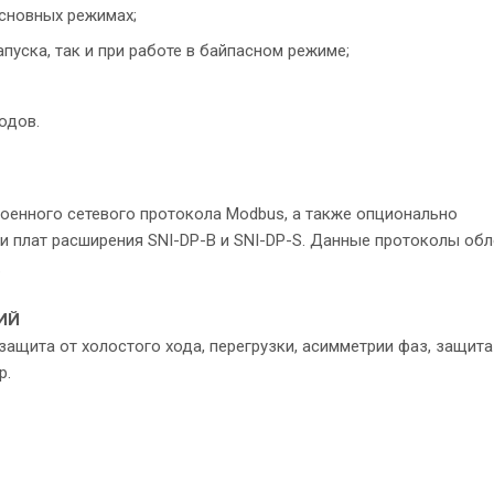
основных режимах;
пуска, так и при работе в байпасном режиме;
одов.
енного сетевого протокола Modbus, а также опционально
и плат расширения SNI-DP-B и SNI-DP-S. Данные протоколы об
.
ИЙ
ащита от холостого хода, перегрузки, асимметрии фаз, защита
р.