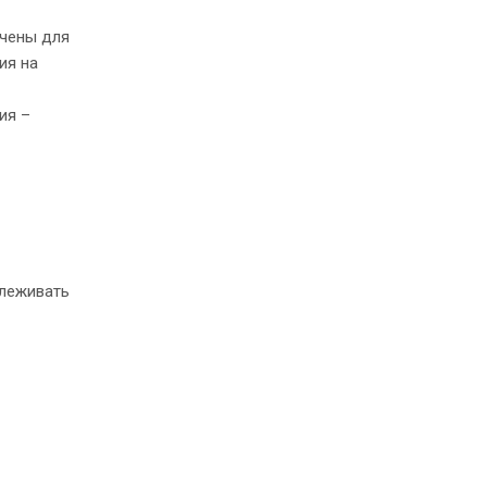
ачены для
ия на
ия –
слеживать