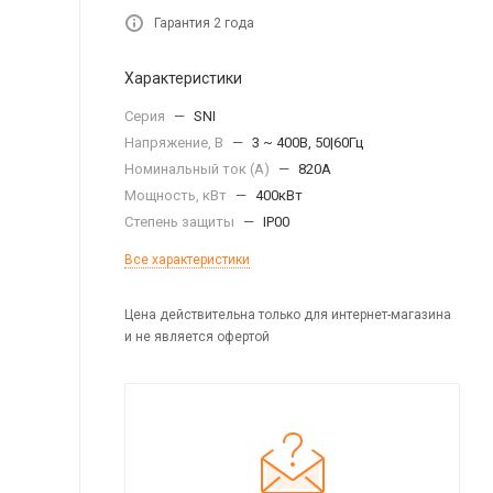
Гарантия 2 года
Характеристики
Серия
—
SNI
Напряжение, В
—
3 ~ 400В, 50|60Гц
Номинальный ток (А)
—
820А
Мощность, кВт
—
400кВт
Степень защиты
—
IP00
Все характеристики
Цена действительна только для интернет-магазина
и не является офертой