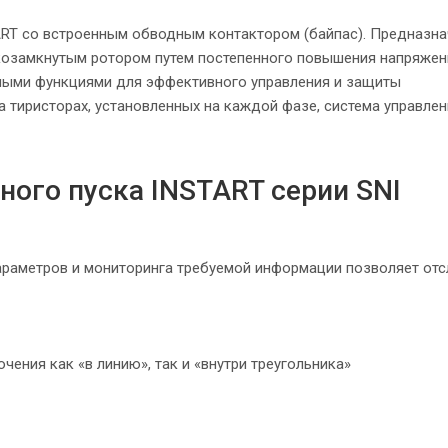
START со встроенным обводным контактором (байпас). Предназн
ткозамкнутым ротором путем постепенного повышения напряжен
мыми функциями для эффективного управления и защиты
а тиристорах, установленных на каждой фазе, система управлен
ого пуска INSTART серии SNI
араметров и мониторинга требуемой информации позволяет от
ения как «в линию», так и «внутри треугольника»