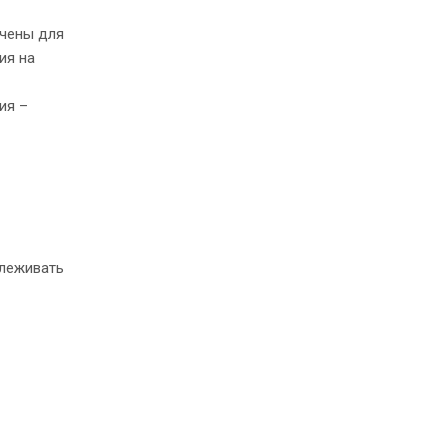
ачены для
ия на
ия –
слеживать