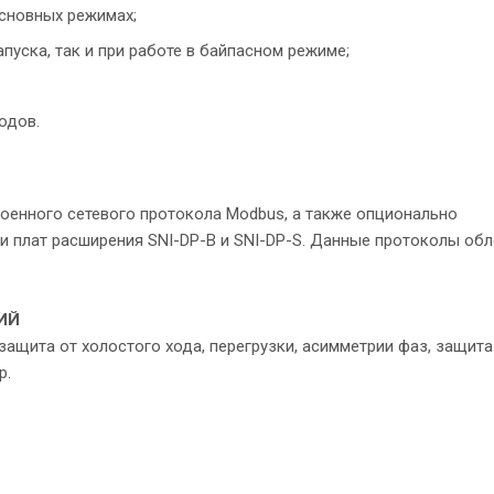
основных режимах;
пуска, так и при работе в байпасном режиме;
одов.
енного сетевого протокола Modbus, а также опционально
и плат расширения SNI-DP-B и SNI-DP-S. Данные протоколы об
.
ИЙ
ащита от холостого хода, перегрузки, асимметрии фаз, защита
р.