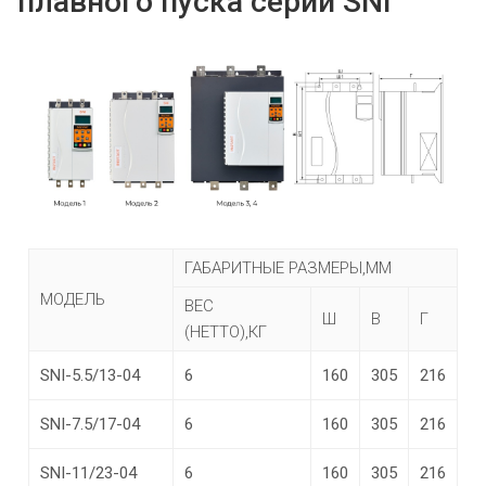
плавного пуска серии SNI
ГАБАРИТНЫЕ РАЗМЕРЫ,ММ
МОДЕЛЬ
ВЕС
Ш
В
Г
(НЕТТО),КГ
SNI-5.5/13-04
6
160
305
216
SNI-7.5/17-04
6
160
305
216
SNI-11/23-04
6
160
305
216