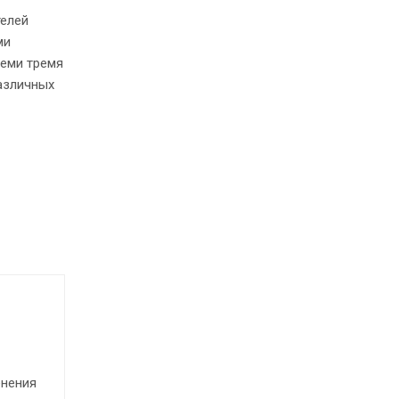
телей
ми
семи тремя
различных
енения