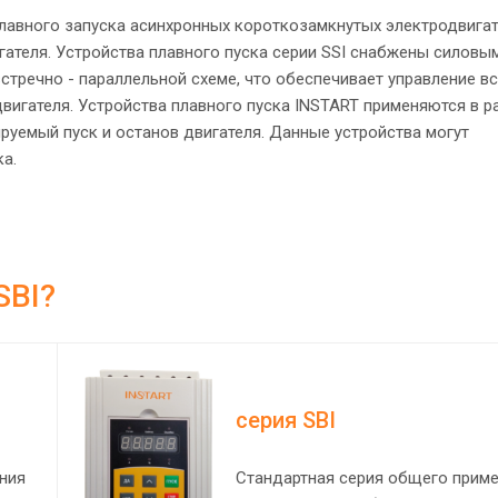
плавного запуска асинхронных короткозамкнутых электродвига
гателя. Устройства плавного пуска серии SSI снабжены силовы
тречно - параллельной схеме, что обеспечивает управление в
вигателя. Устройства плавного пуска INSTART применяются в 
руемый пуск и останов двигателя. Данные устройства могут
ка.
SBI?
серия SBI
ния
Стандартная серия общего прим