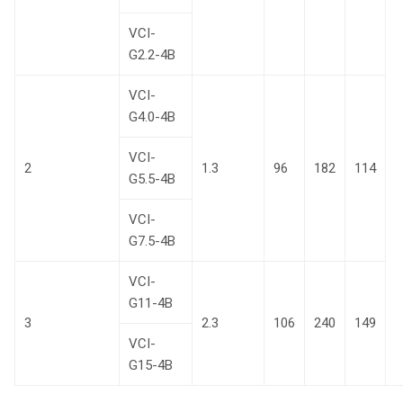
VCI-
G2.2-4B
VCI-
G4.0-4B
VCI-
2
1.3
96
182
114
G5.5-4B
VCI-
G7.5-4B
VCI-
G11-4B
3
2.3
106
240
149
VCI-
G15-4B