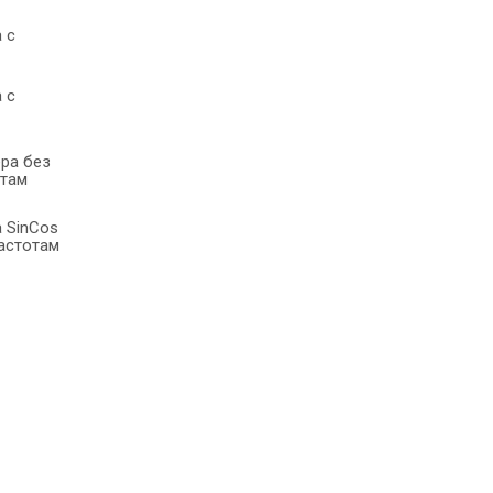
 с
 с
ра без
отам
 SinCos
астотам