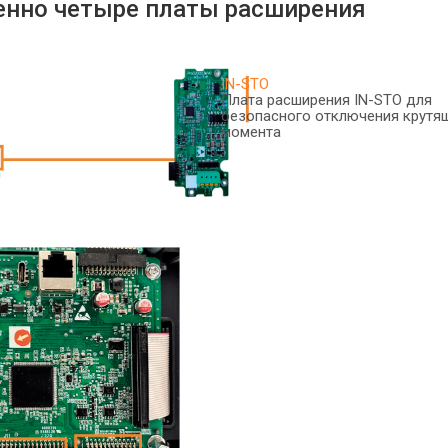
енно четыре платы расширения
IN-STO
Плата расширения IN-STO для
безопасного отключения крутя
момента