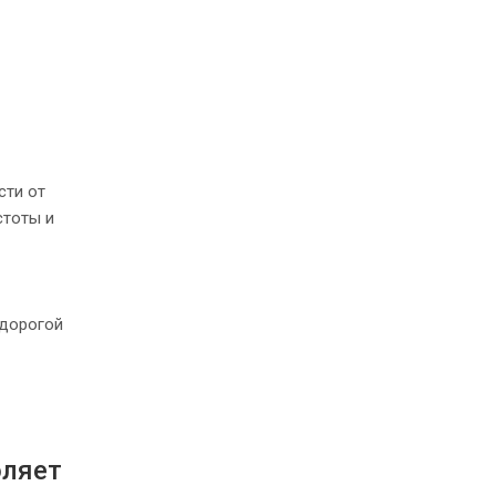
сти от
стоты и
едорогой
оляет