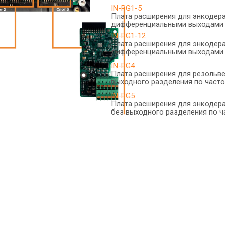
IN-PG1-5
Плата расширения для энкодера
дифференциальными выходами
IN-PG1-12
Плата расширения для энкодера
дифференциальными выходами
IN-PG4
Плата расширения для резольве
выходного разделения по част
IN-PG5
Плата расширения для энкодера
без выходного разделения по ч