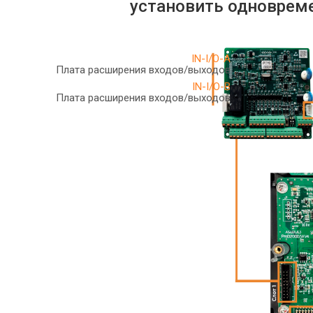
установить одноврем
IN-I/O-A
Плата расширения входов/выходов
IN-I/O-B
Плата расширения входов/выходов