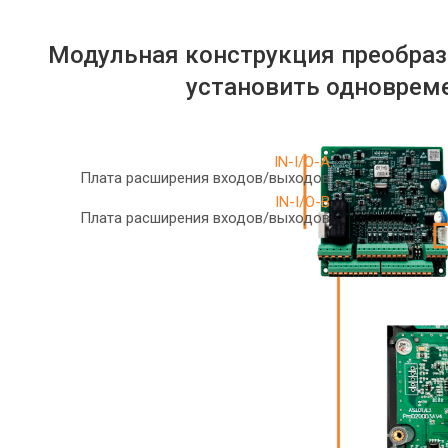
Модульная конструкция преобраз
установить одноврем
IN-I/O-A
Плата расширения входов/выходов
IN-I/O-B
Плата расширения входов/выходов