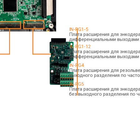
IN-PG1-5
Плата расширения для энкодера
дифференциальными выходами
IN-PG1-12
Плата расширения для энкодера
дифференциальными выходами
IN-PG4
Плата расширения для резольве
выходного разделения по част
IN-PG5
Плата расширения для энкодера
без выходного разделения по ч