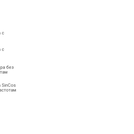
 с
 с
ра без
отам
 SinCos
астотам