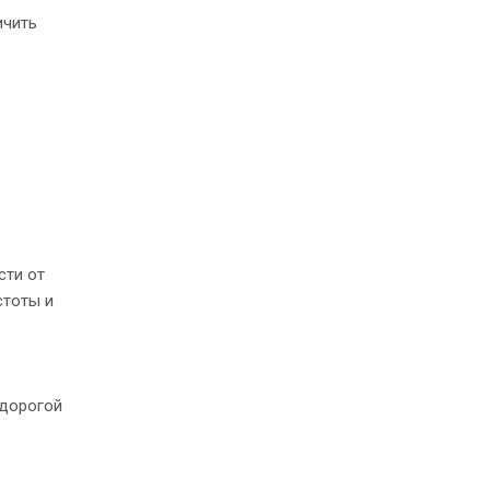
ичить
сти от
стоты и
едорогой