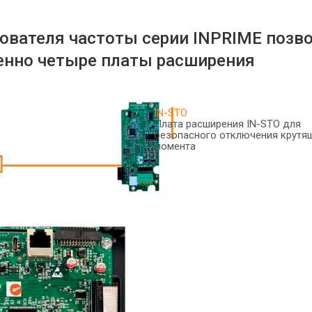
ователя частоты серии INPRIME позв
енно четыре платы расширения
IN-STO
Плата расширения IN-STO для
безопасного отключения крутя
момента