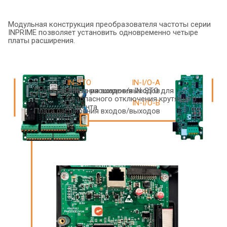
Модульная конструкция преобразователя частоты серии
INPRIME позволяет установить одновременно четыре
платы расширения.
IN-STO
IN-I/O-A
Плата расширения входов/выходов
Плата расширения IN-STO для
безопасного отключения крутящего
IN-I/O-B
момента
Плата расширения входов/выходов