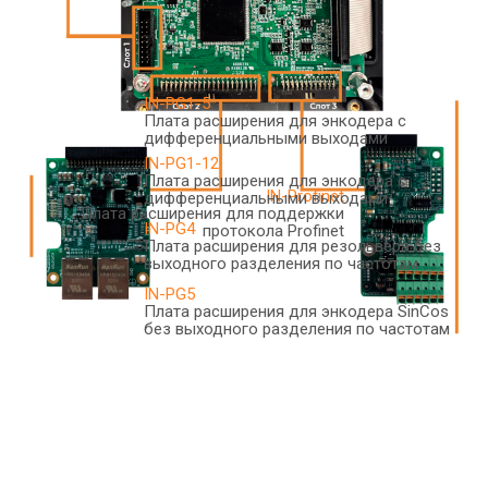
IN-PG1-5
Плата расширения для энкодера с
дифференциальными выходами
IN-PG1-12
Плата расширения для энкодера с
IN-Profinet
дифференциальными выходами
Плата расширения для поддержки
IN-PG4
протокола Profinet
Плата расширения для резольвера без
выходного разделения по частотам
IN-PG5
Плата расширения для энкодера SinCos
без выходного разделения по частотам