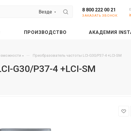
8 800 222 00 21
Везде
ЗАКАЗАТЬ ЗВОНОК
С
ПРОИЗВОДСТВО
АКАДЕМИЯ INST
—
озможности
Преобразователь частоты LCI-G30/P37-4 +LCI-SM
CI-G30/P37-4 +LCI-SM