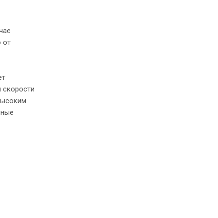
чае
 от
ет
и скорости
высоким
нные