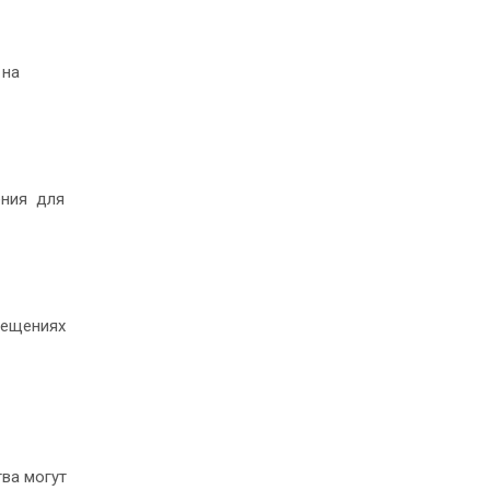
 на
рения для
мещениях
ва могут