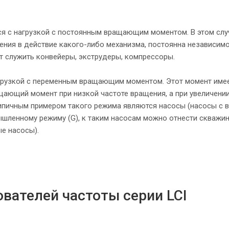
ся с нагрузкой с постоянным вращающим моментом. В этом слу
ния в действие какого-либо механизма, постоянна независимо
т служить конвейеры, экструдеры, компрессоры.
агрузкой с переменным вращающим моментом. Этот момент име
ащающий момент при низкой частоте вращения, а при увеличени
ипичным примером такого режима являются насосы (насосы с 
ленному режиму (G), к таким насосам можно отнести скважи
е насосы).
вателей частоты серии LCI