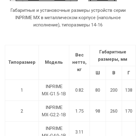
Габаритные и установочные размеры устройств серии
INPRIME MX в металлическом корпусе (напольное
исполнение), типоразмеры 14-16
Габаритные
Вес
размеры, мм
Типоразмер
Модель
нетто,
кг
Ш
В
Г
INPRIME
1
0.82
80
200
138
MX-G1.5-1B
INPRIME
2
1.75
98
260
170
MX-G2.2-1B
INPRIME
3.11
MX-G4.0-1B