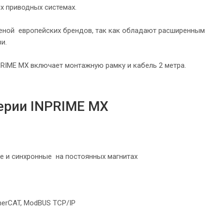
х приводных системах.
меной европейских брендов, так как обладают расширенным
и.
RIME MX включает монтажную рамку и кабель 2 метра.
ерии INPRIME MX
ые и синхронные на постоянных магнитах
herCAT, ModBUS TCP/IP