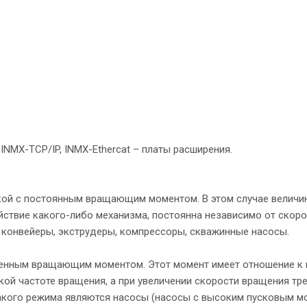
INMX-TCP/IP, INMX-Ethercat – платы расширения.
кой с постоянным вращающим моментом. В этом случае величи
ствие какого-либо механизма, постоянна независимо от скоро
 конвейеры, экструдеры, компрессоры, скважинные насосы.
менным вращающим моментом. Этот момент имеет отношение к 
ой частоте вращения, а при увеличении скорости вращения тр
кого режима являются насосы (насосы с высоким пусковым м