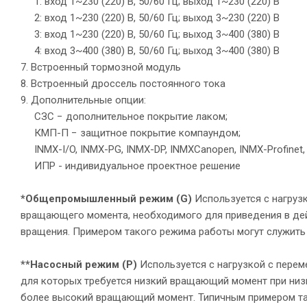
1: вход 1~230 (220) В, 50/60 Гц; выход 1~230 (220) В
2: вход 1~230 (220) В, 50/60 Гц; выход 3~230 (220) В
3: вход 1~230 (220) В, 50/60 Гц; выход 3~400 (380) В
4: вход 3~400 (380) В, 50/60 Гц; выход 3~400 (380) В
7. Встроенный тормозной модуль
8. Встроенный дроссель постоянного тока
9. Дополнительные опции:
СЗС − дополнительное покрытие лаком;
КМП-П − защитное покрытие компаундом;
INMX-I/O, INMX-PG, INMX-DP, INMXCanopen, INMX-Profinet, 
ИПР - индивидуальное проектное решение
*Общепромышленный режим (G)
Используется с нагруз
вращающего момента, необходимого для приведения в дей
вращения. Примером такого режима работы могут служить
**Насосный режим (P)
Используется с нагрузкой с пере
для которых требуется низкий вращающий момент при низк
более высокий вращающий момент. Типичным примером та