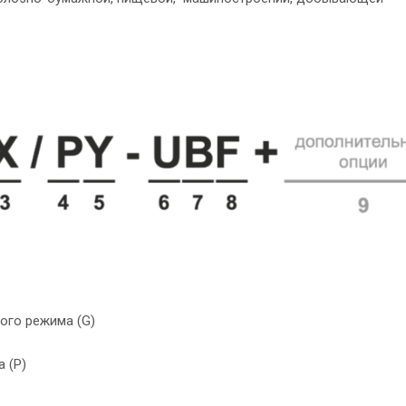
ого режима (G)
 (P)