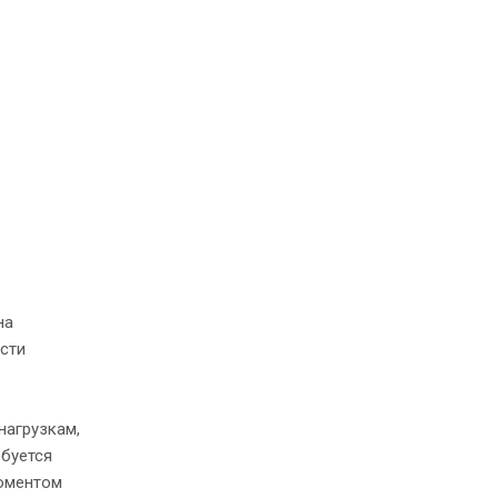
на
сти
нагрузкам,
ебуется
оментом