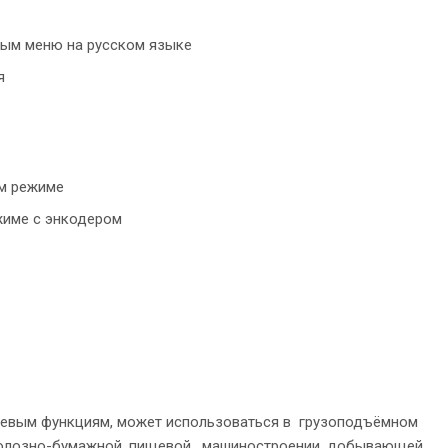
ным меню на русском языке
я
ом режиме
жиме с энкодером
левым функциям, может использоваться в грузоподъёмном
люлозно-бумажной, пищевой, машиностроении, добывающей