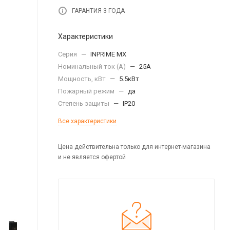
ГАРАНТИЯ 3 ГОДА
Характеристики
Серия
—
INPRIME MX
Номинальный ток (А)
—
25А
Мощность, кВт
—
5.5кВт
Пожарный режим
—
да
Степень защиты
—
IP20
Все характеристики
Цена действительна только для интернет-магазина
и не является офертой